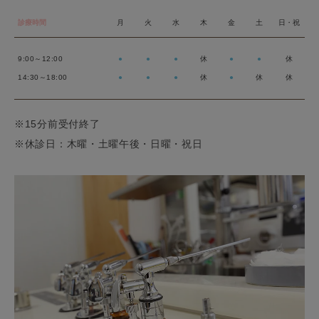
診療時間
月
火
水
木
金
土
日・祝
9:00～12:00
●
●
●
休
●
●
休
14:30～18:00
●
●
●
休
●
休
休
※15分前受付終了
※休診日：木曜・土曜午後・日曜・祝日