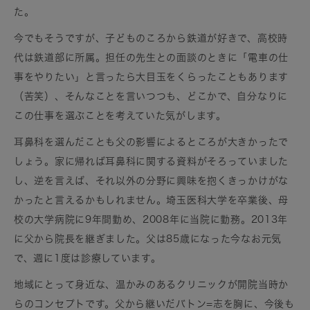
た。
今でもそうですが、子どものころから鉄道が好きで、高校時
代は鉄道部に所属。担任の先生との面談のときに「電車の仕
事をやりたい」と言ったら大目玉をくらったこともあります
（苦笑）、そんなことを言いつつも、どこかで、自分なりに
この仕事を選ぶことを考えていた気がします。
耳鼻科を選んだことも父の影響によるところが大きかったで
しょう。家に帰れば耳鼻科に関する資料がそろっていました
し、逆を言えば、それ以外の分野に興味を抱くきっかけがな
かったと言えるかもしれません。埼玉医科大学を卒業後、母
校の大学病院に9年間勤め、2008年に当院に勤務。2013年
に父から院長を継ぎました。父は85歳になった今なお元気
で、週に1度は診療しています。
地域にとって身近な、温かみのあるクリニックが開院当時か
らのコンセプトです。父から継いだバトン=志を胸に、今後も